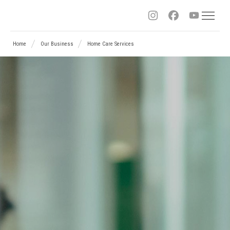
Sitemap
桜
Home
Our Business
Home Care Services
十
字