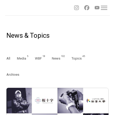
Sitemap
桜
十
News & Topics
字
5
18
102
45
All
Media
WBF
News
Topics
Archives