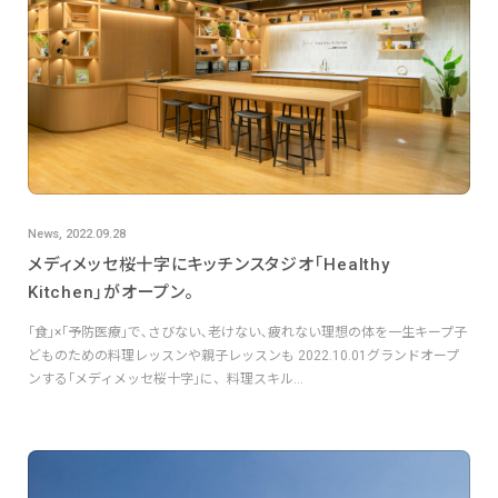
News, 2022.09.28
メディメッセ桜十字にキッチンスタジオ｢Healthy
Kitchen｣がオープン。
｢食｣×｢予防医療｣で､さびない､老けない､疲れない理想の体を一生キープ子
どものための料理レッスンや親子レッスンも 2022.10.01グランドオープ
ンする｢メディメッセ桜十字｣に、料理スキル...