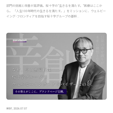
部門の挑戦と改善が高評価。桜十字の“生きるを満たす。”医療はここか
ら。 「人生100年時代の生きるを満たす。」をミッションに、ウェルビー
イング･フロンティアを目指す桜十字グループの基幹...
WBF, 2026.07.07