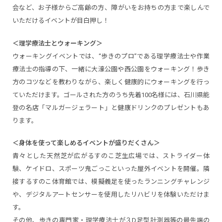
会など、お子様からご高齢の方、障がいをお持ちの方まで楽しんで
いただけるイベントが目白押し！
＜理学療法士とウォーキング＞
ウォーキングイベントでは、“歩きのプロ”である理学療法士や作業
療法士の指導の下、一緒に大濠公園や西公園をウォーキング！歩き
方のコツなどを教わりながら、楽しく健康的にウォーキングを行っ
ていただけます。ゴールされた方のうち先着100名様には、石川県能
登の名店「マルガージェラート」と健康ドリンクのプレゼントもあ
ります。
＜身体を使って楽しめるイベントが盛りだくさん＞
青々とした天然芝が広がるすのこ芝生広場では、ストライダー体
験、ケイドロ、スポーツ鬼ごっこといった屋外イベントを開催。隣
接するすのこ体育館では、模擬義足を使ったランニングチャレンジ
や、デジタルアートセンサーを使用したリハビリを体験いただけま
す。
その他、歩きの専門家・理学療法士が３D足型計測器等の最先端の