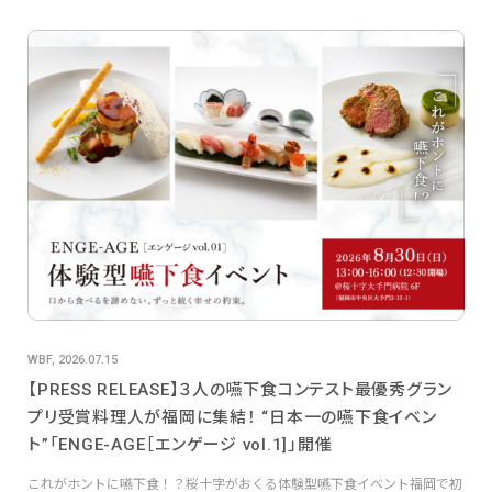
WBF, 2026.07.15
【PRESS RELEASE】３人の嚥下食コンテスト最優秀グラン
プリ受賞料理人が福岡に集結！ “日本一の嚥下食イベン
ト”「ENGE-AGE［エンゲージ vol.1]」開催
これがホントに嚥下食！？桜十字がおくる体験型嚥下食イベント福岡で初