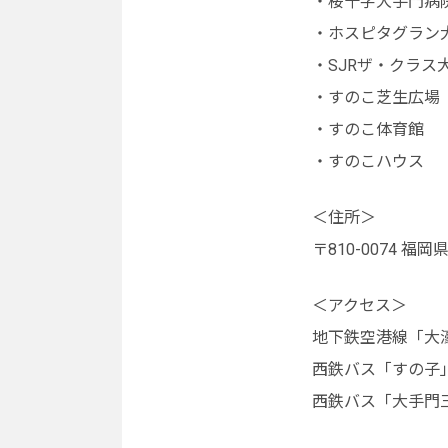
・桜十字大手門病
・ホスピタグラン
・SJRザ・クラス
・すのこ芝生広場
・すのこ体育館
・すのこハウス
＜住所＞
〒810-0074 
＜アクセス＞
地下鉄空港線「大濠
西鉄バス「すの子」
西鉄バス「大手門三