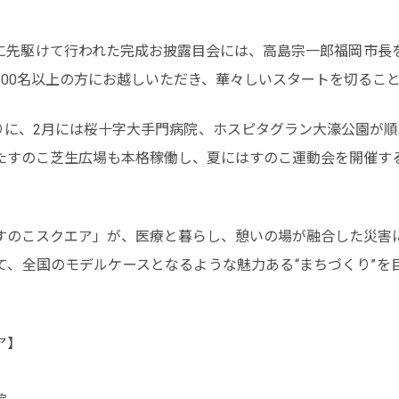
に先駆けて行われた完成お披露目会には、高島宗一郎福岡市長
100名以上の方にお越しいただき、華々しいスタートを切るこ
切りに、2月には桜十字大手門病院、ホスピタグラン大濠公園が順
たすのこ芝生広場も本格稼働し、夏にはすのこ運動会を開催す
すのこスクエア」が、医療と暮らし、憩いの場が融合した災害
て、全国のモデルケースとなるような魅力ある“まちづくり”を
。
ア】