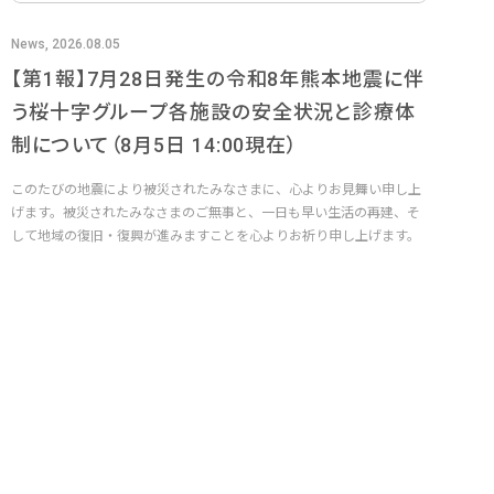
News, 2026.08.05
【第1報】7月28日発生の令和8年熊本地震に伴
う桜十字グループ各施設の安全状況と診療体
制について（8月5日 14:00現在）
このたびの地震により被災されたみなさまに、心よりお見舞い申し上
げます。被災されたみなさまのご無事と、一日も早い生活の再建、そ
して地域の復旧・復興が進みますことを心よりお祈り申し上げます。
桜十...