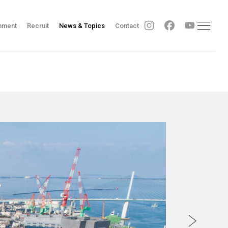
nment
Recruit
News & Topics
Contact
Sitemap
Contact