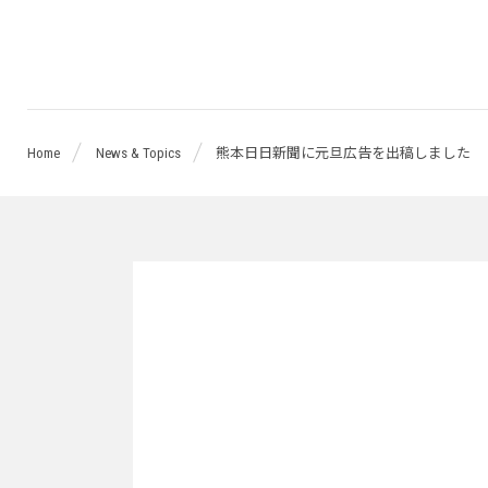
桜
十
Home
News & Topics
熊本日日新聞に元旦広告を出稿しました
字