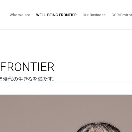
Who we are
WELL-BEING FRONTIER
Our Business
CSR/Enviro
 FRONTIER
0年時代の生きるを満たす。