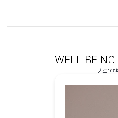
桜
十
字
WELL-BEING
人生10