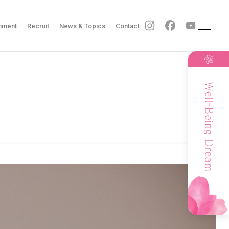
nment
Recruit
News & Topics
Contact
Sitemap
Contact