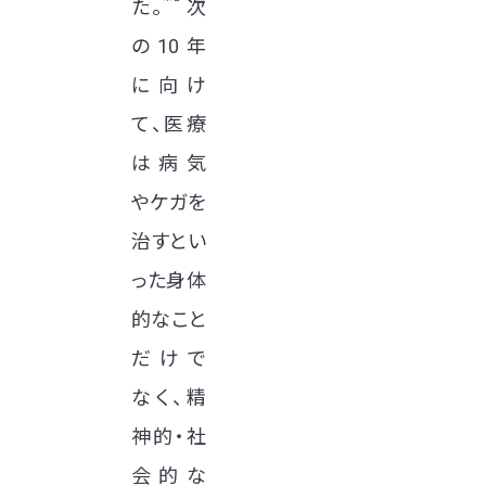
た。
次
の10年
に向け
て、医療
は病気
やケガを
治すとい
った身体
的なこと
だけで
なく、精
神的・社
会的な