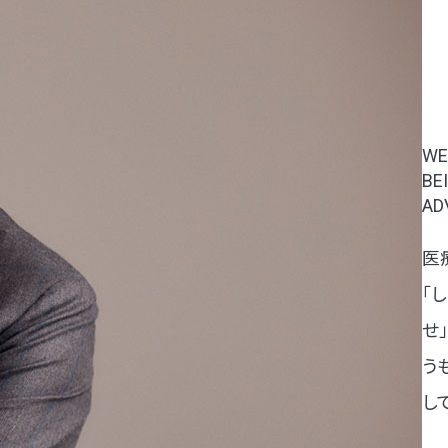
WE
BE
AD
医
「
せ
う
し